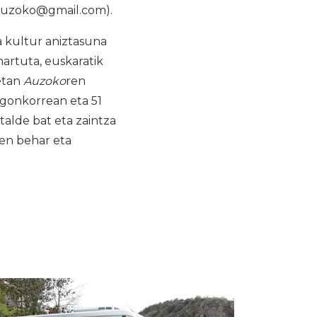
oauzoko@gmail.com).
a kultur aniztasuna
artuta, euskaratik
uetan
Auzoko
ren
egonkorrean eta 51
 talde bat eta zaintza
ren behar eta