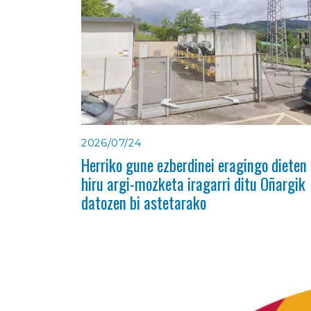
2026/07/24
Herriko gune ezberdinei eragingo dieten
hiru argi-mozketa iragarri ditu Oñargik
datozen bi astetarako