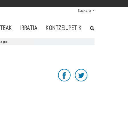
Euskara
STEAK
IRRATIA
KONTZEJUPETIK
dago