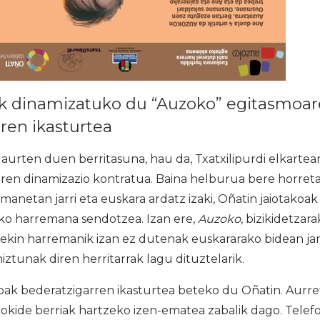
dik dinamizatuko du “Auzoko” egitasmoa
ren ikasturtea
 aurten duen berritasuna, hau da, Txatxilipurdi elkarte
ren dinamizazio kontratua. Baina helburua bere horret
anetan jarri eta euskara ardatz izaki, Oñatin jaiotakoak 
eko harremana sendotzea. Izan ere,
Auzoko
, bizikidetzara
arekin harremanik izan ez dutenak euskararako bidean j
iztunak diren herritarrak lagu dituztelarik.
k bederatzigarren ikasturtea beteko du Oñatin. Aurret
okide berriak hartzeko izen-ematea zabalik dago. Telef