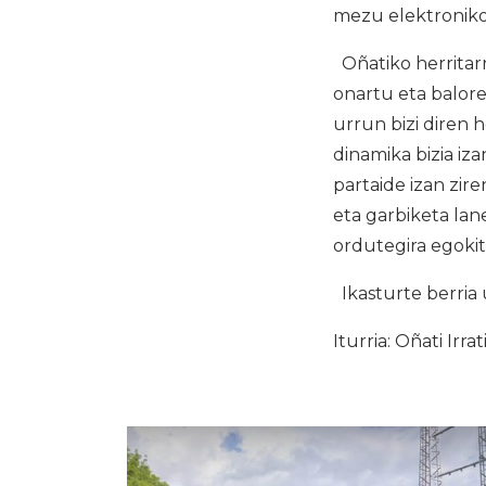
mezu elektroniko
Oñatiko herritar
onartu eta balore
urrun bizi diren 
dinamika bizia iz
partaide izan zire
eta garbiketa lan
ordutegira egokit
Ikasturte berria 
Iturria: Oñati Irrat