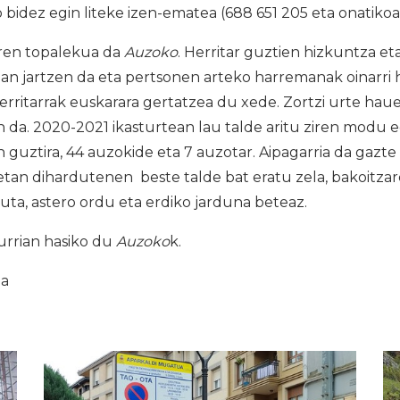
 bidez egin liteke izen-ematea (688 651 205 eta onatik
ren topalekua da
Auzoko
. Herritar guztien hizkuntza et
an jartzen da eta pertsonen arteko harremanak oinarri h
herritarrak euskarara gertatzea du xede. Zortzi urte ha
an da. 2020-2021 ikasturtean lau talde aritu ziren modu 
n guztira, 44 auzokide eta 7 auzotar. Aipagarria da gazte
etan dihardutenen beste talde bat eratu zela, bakoitza
uta, astero ordu eta erdiko jarduna beteaz.
urrian hasiko du
Auzoko
k.
ia