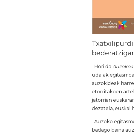
Txatxilipur
bederatzigar
Hori da
Auzoko
k
udalak egitasmoa
auzokideak harrem
etorritakoen art
jatorrian euskar
dezatela, euskal h
Auzoko egitasmoa
badago baina auz