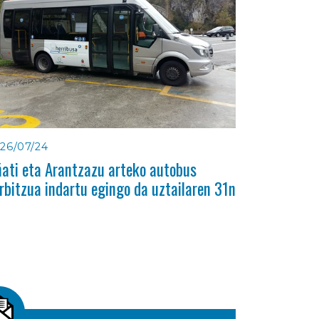
26/07/24
ati eta Arantzazu arteko autobus
rbitzua indartu egingo da uztailaren 31n