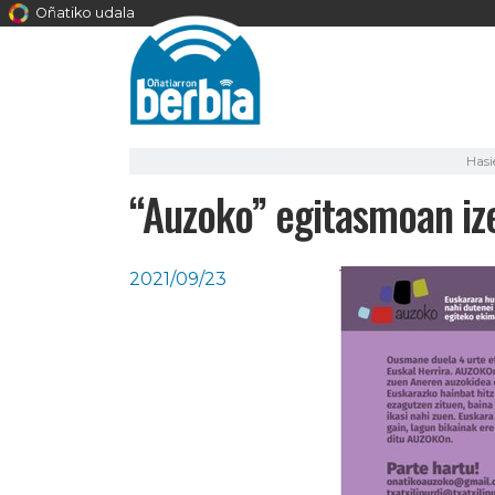
Oñatiko udala
Hasi
“Auzoko” egitasmoan iz
2021/09/23