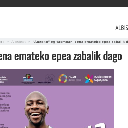
ALBI
era
Albisteak
“Auzoko” egitasmoan izena emateko epea zabalik 
ena emateko epea zabalik dago