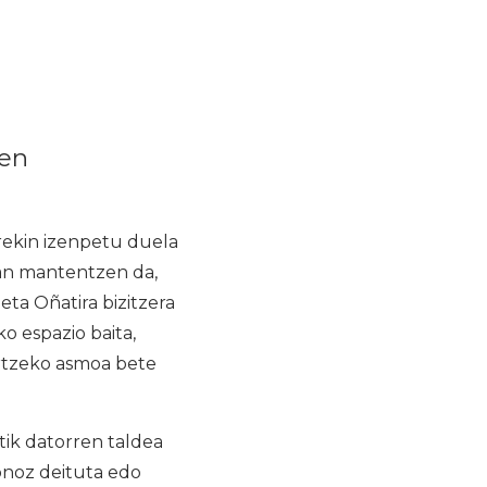
ren
arekin izenpetu duela
an mantentzen da,
eta Oñatira bizitzera
ko espazio baita,
artzeko asmoa bete
ik datorren taldea
onoz deituta edo