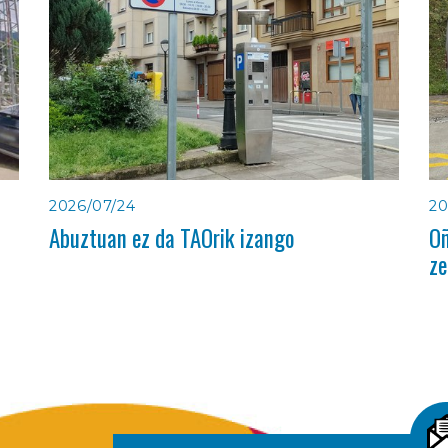
2026/07/24
20
Abuztuan ez da TAOrik izango
Oñ
ze