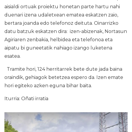
aisialdi ortuak proiektu honetan parte hartu nahi
duenari izena udaletxean ematea eskatzen zaio,
bertara joanda edo telefonoz deituta. Oinarrizko
datu batzuk eskatzen dira: izen-abizenak, Nortasun
Agiriaren zenbakia, helbidea eta telefonoa eta
aipatu bi guneetatik nahiago izango luketena
esatea.
Tramite hori, 124 herritarrek bete dute jada baina
oraindik, gehiagok betetzea espero da. Izen emate
hori egiteko azken eguna bihar baita.
Iturria: Oñati irratia