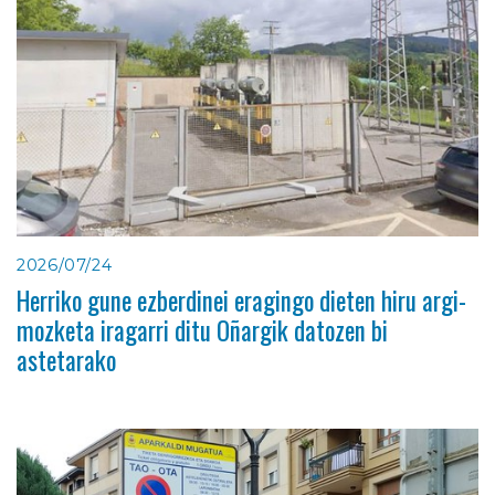
2026/07/24
Herriko gune ezberdinei eragingo dieten hiru argi-
mozketa iragarri ditu Oñargik datozen bi
astetarako