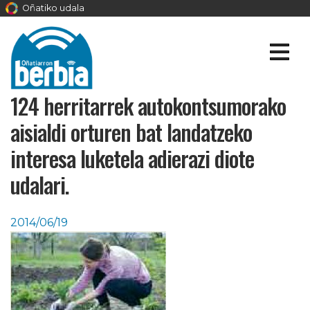
Oñatiko udala
124 herritarrek autokontsumorako
aisialdi orturen bat landatzeko
interesa luketela adierazi diote
udalari.
2014/06/19