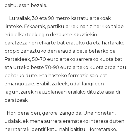
baitu, esan bezala.
Lursailak, 30 eta 90 metro karratu artekoak
lirateke. Eskaerak, partikularrek nahiz herriko talde
edo elkarteek egin dezakete. Guztiekin
baratzezainen elkarte bat eratuko da eta hartarako
propio zehaztuko den araudia bete beharko da.
Partaideek, 50-70 euro arteko sarrerako kuota bat
eta urteko beste 70-90 euro arteko kuota ordaindu
beharko dute. Eta hasteko formazio saio bat
emango zaie. Erabiltzaileek, udal langileen
laguntzarekin auzolanean eraikiko dituzte aisialdi
baratzeak.
Hori dena den, gerora izango da. Une honetan,
udalak, ekimena aurrera eramateko interesa duten
herritarrak identifikatu nahi baititu. Horretarako,