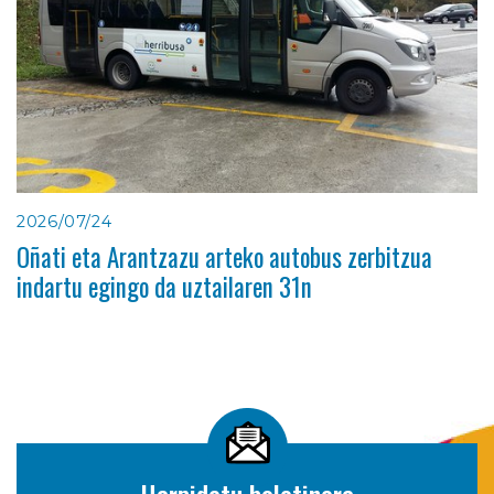
2026/07/24
Oñati eta Arantzazu arteko autobus zerbitzua
indartu egingo da uztailaren 31n
Harpidetu boletinera