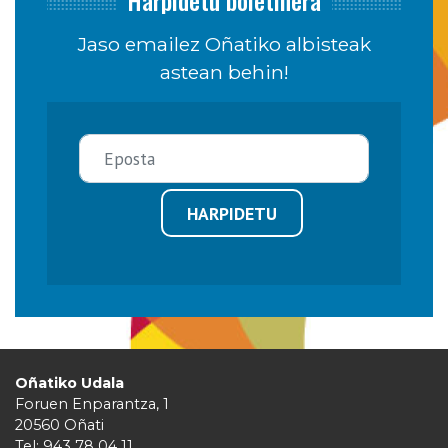
Jaso emailez Oñatiko albisteak
astean behin!
HARPIDETU
Oñatiko Udala
Foruen Enparantza, 1
20560 Oñati
Tel: 943 78 04 11