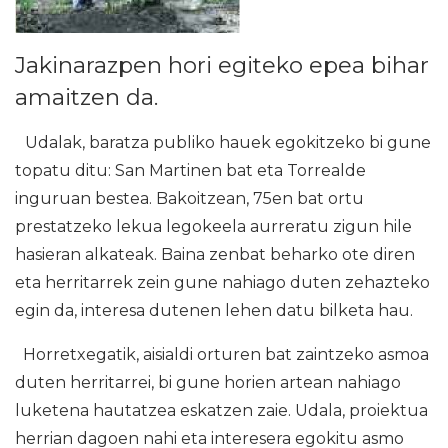
Jakinarazpen hori egiteko epea bihar
amaitzen da.
Udalak, baratza publiko hauek egokitzeko bi gune
topatu ditu: San Martinen bat eta Torrealde
inguruan bestea. Bakoitzean, 75en bat ortu
prestatzeko lekua legokeela aurreratu zigun hile
hasieran alkateak. Baina zenbat beharko ote diren
eta herritarrek zein gune nahiago duten zehazteko
egin da, interesa dutenen lehen datu bilketa hau.
Horretxegatik, aisialdi orturen bat zaintzeko asmoa
duten herritarrei, bi gune horien artean nahiago
luketena hautatzea eskatzen zaie. Udala, proiektua
herrian dagoen nahi eta interesera egokitu asmo