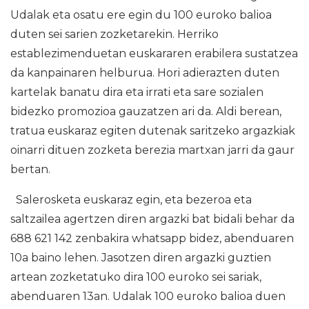
Udalak eta osatu ere egin du 100 euroko balioa
duten sei sarien zozketarekin. Herriko
establezimenduetan euskararen erabilera sustatzea
da kanpainaren helburua. Hori adierazten duten
kartelak banatu dira eta irrati eta sare sozialen
bidezko promozioa gauzatzen ari da. Aldi berean,
tratua euskaraz egiten dutenak saritzeko argazkiak
oinarri dituen zozketa berezia martxan jarri da gaur
bertan.
Salerosketa euskaraz egin, eta bezeroa eta
saltzailea agertzen diren argazki bat bidali behar da
688 621 142 zenbakira whatsapp bidez, abenduaren
10a baino lehen. Jasotzen diren argazki guztien
artean zozketatuko dira 100 euroko sei sariak,
abenduaren 13an. Udalak 100 euroko balioa duen