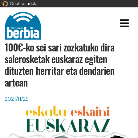
Oñatiko udala
100€-ko sei sari zozkatuko dira
salerosketak euskaraz egiten
dituzten herritar eta dendarien
artean
2021/11/25