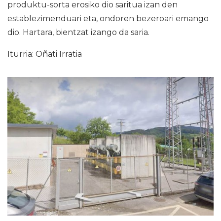
produktu-sorta erosiko dio saritua izan den
establezimenduari eta, ondoren bezeroari emango
dio. Hartara, bientzat izango da saria.
Iturria: Oñati Irratia