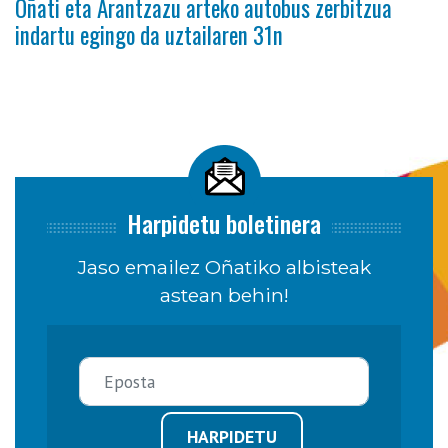
Oñati eta Arantzazu arteko autobus zerbitzua
indartu egingo da uztailaren 31n
Harpidetu boletinera
Jaso emailez Oñatiko albisteak
astean behin!
HARPIDETU