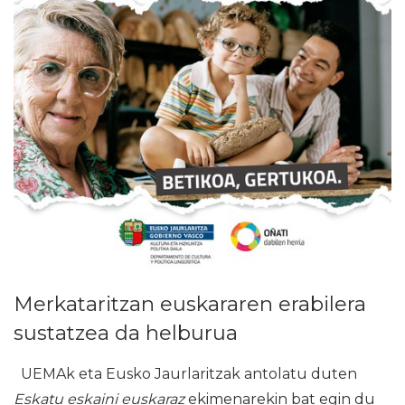
Merkataritzan euskararen erabilera
sustatzea da helburua
UEMAk eta Eusko Jaurlaritzak antolatu duten
Eskatu eskaini euskaraz
ekimenarekin bat egin du