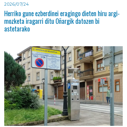
2026/07/24
Herriko gune ezberdinei eragingo dieten hiru argi-
mozketa iragarri ditu Oñargik datozen bi
astetarako