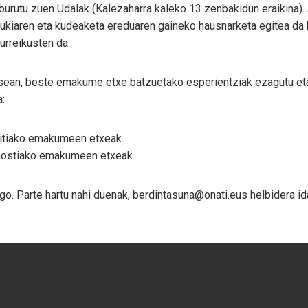
burutu zuen Udalak (Kalezaharra kaleko 13 zenbakidun eraikina).
ukiaren eta kudeaketa ereduaren gaineko hausnarketa egitea da h
urreikusten da.
asean, beste emakume etxe batzuetako esperientziak ezagutu eta
a:
itiako emakumeen etxeak.
nostiako emakumeen etxeak.
ago. Parte hartu nahi duenak, berdintasuna@onati.eus helbidera 