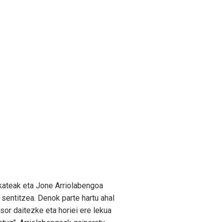
kateak eta Jone Arriolabengoa
sentitzea. Denok parte hartu ahal
sor daitezke eta horiei ere lekua