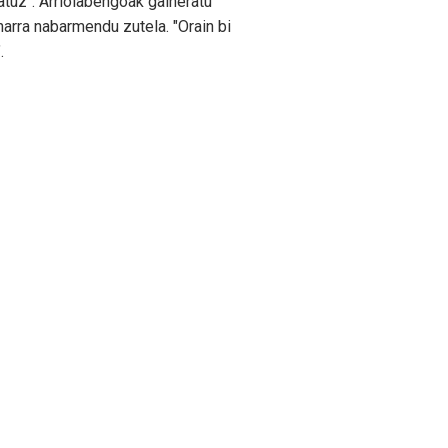
atuz". Arriolabengoak gaineratu
rra nabarmendu zutela. "Orain bi
.