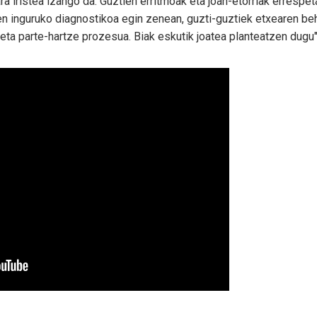
a iristea izango da. Guztien erritmoak eta joan-etorriak errespet
inguruko diagnostikoa egin zenean, guzti-guztiek etxearen beha
a eta parte-hartze prozesua. Biak eskutik joatea planteatzen dugu"