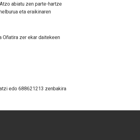
 Atzo abiatu zen parte-hartze
elburua eta eraikinaren
 Oñatira zer ekar daitekeen
idatzi edo 688621213 zenbakira