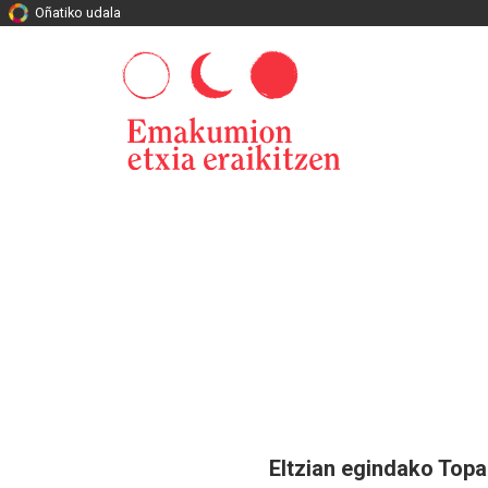
Oñatiko udala
Eltzian egindako Topa