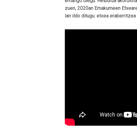
emango diegu. Helburua akordiotar
zuen, 2020an Emakumeen Etxearen 
lan ildo ditugu: etxea eraberritze