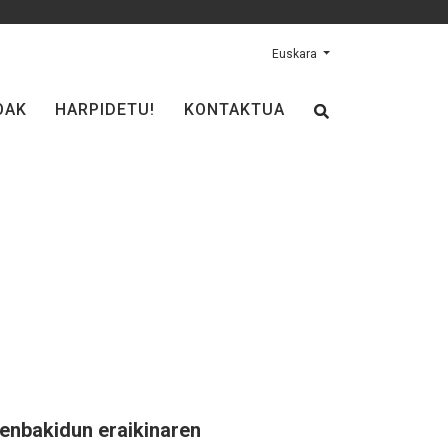
Euskara
OAK
HARPIDETU!
KONTAKTUA
zenbakidun eraikinaren