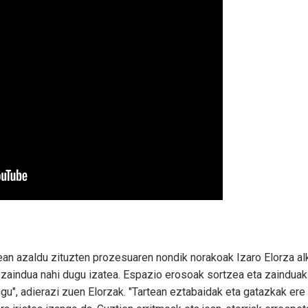
ean azaldu zituzten prozesuaren nondik norakoak Izaro Elorza al
 zaindua nahi dugu izatea. Espazio erosoak sortzea eta zainduak 
gu", adierazi zuen Elorzak. "Tartean eztabaidak eta gatazkak ere 