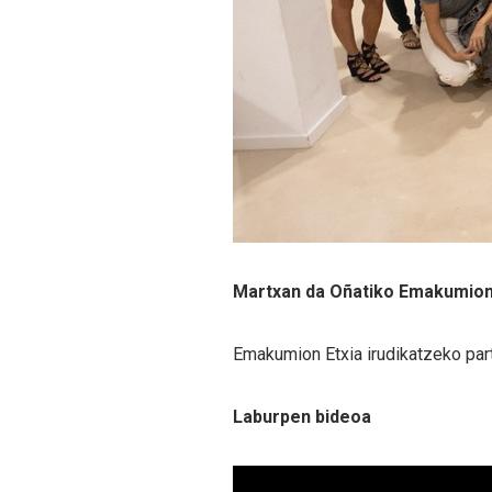
Martxan da Oñatiko Emakumion 
Emakumion Etxia irudikatzeko par
Laburpen bideoa