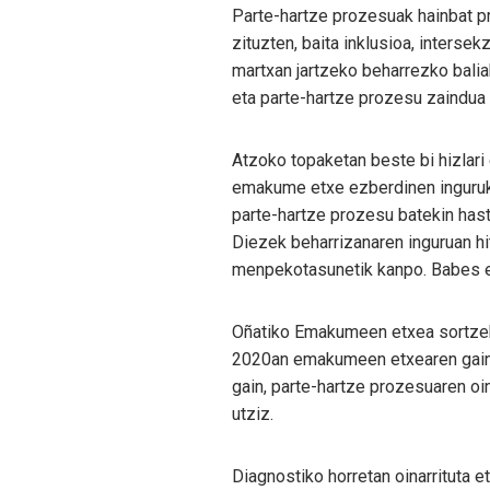
Parte-hartze prozesuak hainbat pr
zituzten, baita inklusioa, intersek
martxan jartzeko beharrezko bali
eta parte-hartze prozesu zaindua
Atzoko topaketan beste bi hizlari
emakume etxe ezberdinen inguruko
parte-hartze prozesu batekin hast
Diezek beharrizanaren inguruan 
menpekotasunetik kanpo. Babes es
Oñatiko Emakumeen etxea sortzek
2020an emakumeen etxearen gaine
gain, parte-hartze prozesuaren oi
utziz.
Diagnostiko horretan oinarrituta