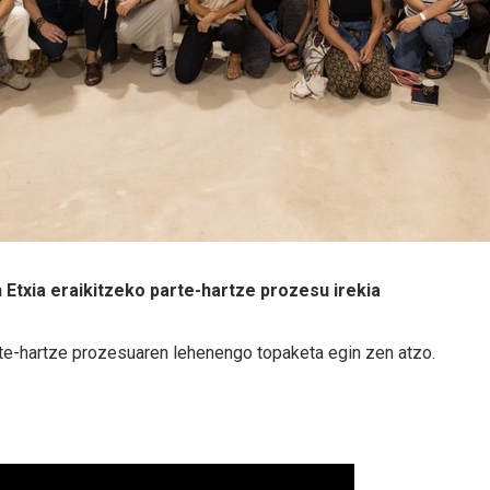
Etxia eraikitzeko parte-hartze prozesu irekia
te-hartze prozesuaren lehenengo topaketa egin zen atzo.