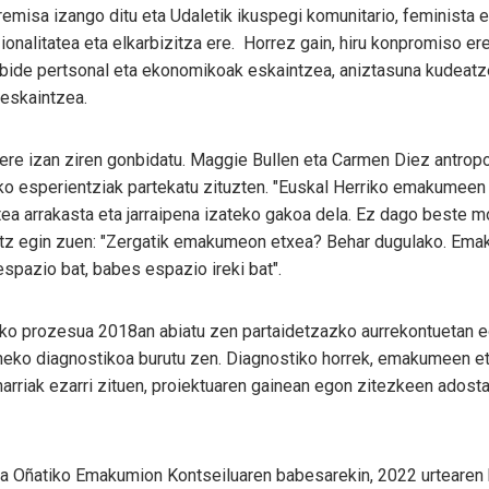
emisa izango ditu eta Udaletik ikuspegi komunitario, feminista 
zionalitatea eta elkarbizitza ere. Horrez gain, hiru konpromiso ere
abide pertsonal eta ekonomikoak eskaintzea, aniztasuna kudeat
 eskaintzea.
 ere izan ziren gonbidatu. Maggie Bullen eta Carmen Diez antrop
 esperientziak partekatu zituzten. "Euskal Herriko emakumeen e
ea arrakasta eta jarraipena izateko gakoa dela. Ez dago beste m
hitz egin zuen: "Zergatik emakumeon etxea? Behar dugulako. Em
pazio bat, babes espazio ireki bat".
o prozesua 2018an abiatu zen partaidetzazko aurrekontuetan 
ko diagnostikoa burutu zen. Diagnostiko horrek, emakumeen et
narriak ezarri zituen, proiektuaren gainean egon zitezkeen ados
 eta Oñatiko Emakumion Kontseiluaren babesarekin, 2022 urtear