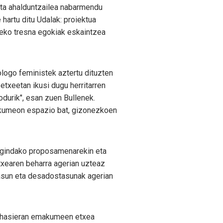
eta ahalduntzailea nabarmendu
 hartu ditu Udalak: proiektua
zeko tresna egokiak eskaintzea
ologo feministek aztertu dituzten
txeetan ikusi dugu herritarren
odurik", esan zuen Bullenek.
akumeon espazio bat, gizonezkoen
egindako proposamenarekin eta
xearen beharra agerian uzteaz
tasun eta desadostasunak agerian
en hasieran emakumeen etxea