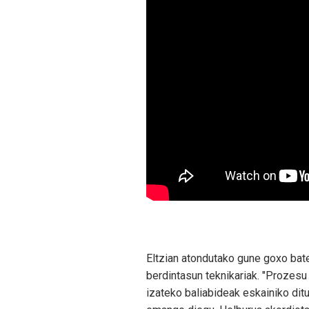
Eltzian atondutako gune goxo bat
berdintasun teknikariak. "Prozesu
izateko baliabideak eskainiko ditu