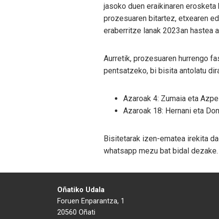
jasoko duen eraikinaren erosketa 
prozesuaren bitartez, etxearen ed
eraberritze lanak 2023an hastea a
Aurretik, prozesuaren hurrengo f
pentsatzeko, bi bisita antolatu dir
Azaroak 4: Zumaia eta Azpe
Azaroak 18: Hernani eta Do
Bisitetarak izen-ematea irekita d
whatsapp mezu bat bidal dezake.
Oñatiko Udala
Foruen Enparantza, 1
20560 Oñati