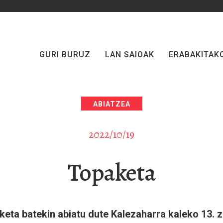
GURI BURUZ
LAN SAIOAK
ERABAKITAK
ABIATZEA
2022/10/19
Topaketa
keta batekin abiatu dute Kalezaharra kaleko 13. 