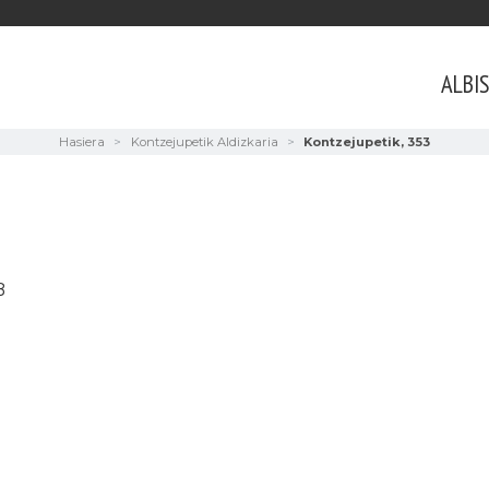
ALBI
Hasiera
Kontzejupetik Aldizkaria
Kontzejupetik, 353
B