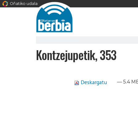
Oñatiko udala
Kontzejupetik, 353
Deskargatu
— 5.4 M