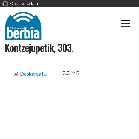
Oñatiko udala
Kontzejupetik, 303.
Deskargatu
— 3.3 MB