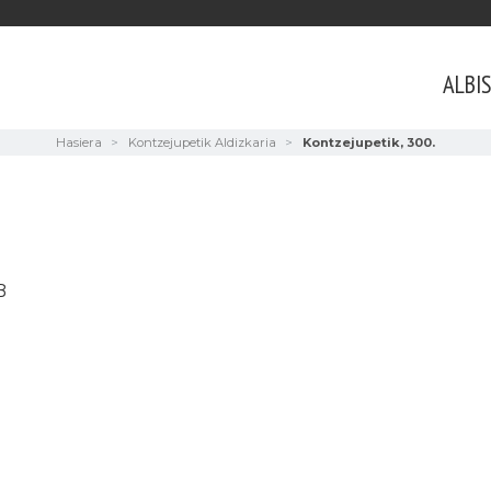
ALBI
Hasiera
Kontzejupetik Aldizkaria
Kontzejupetik, 300.
B