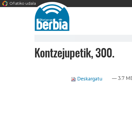
Oñatiko udala
Kontzejupetik, 300.
Deskargatu
— 3.7 M