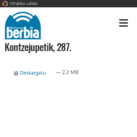
Oñatiko udala
Kontzejupetik, 287.
Deskargatu
— 2.2 MB