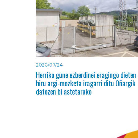
2026/07/24
Herriko gune ezberdinei eragingo dieten
hiru argi-mozketa iragarri ditu Oñargik
datozen bi astetarako