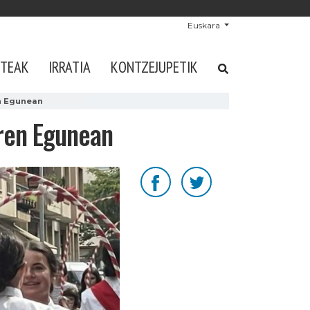
Euskara
STEAK
IRRATIA
KONTZEJUPETIK
n Egunean
ren Egunean