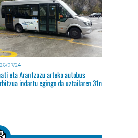
26/07/24
ati eta Arantzazu arteko autobus
rbitzua indartu egingo da uztailaren 31n