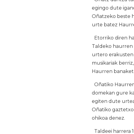
egingo dute igand
Oñatzeko beste ho
urte batez Haurr
Etorriko diren ha
Taldeko haurren g
urtero erakusten
musikariak berriz
Haurren banaketa
Oñatiko Haurren 
domekan gure kale
egiten dute urtea
Oñatiko gaztetxo
ohikoa denez.
Taldeei harrera 1