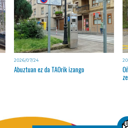
2026/07/24
20
Abuztuan ez da TAOrik izango
Oñ
ze