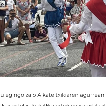
nu egingo zaio Alkate txikiaren agurrean
earekin batera, Euskal Herriko txoko ezberdinetatik eto