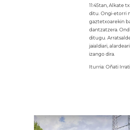
11:45tan, Alkate t
ditu. Ongi-etorri
gaztetxoarekin ba
dantzatzera. Ondo
ditugu. Arratsalde
jaialdiari, alarde
izango dira.
Iturria: Oñati Irrat