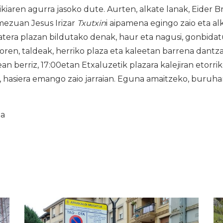
xikiaren agurra jasoko dute. Aurten, alkate lanak, Eider 
 mezuan Jesus Irizar
Txutxin
i aipamena egingo zaio eta al
tera plazan bildutako denak, haur eta nagusi, gonbidat
ren, taldeak, herriko plaza eta kaleetan barrena dantza
an berriz, 17:00etan Etxaluzetik plazara kalejiran etorrik
ari, hasiera emango zaio jarraian. Eguna amaitzeko, buruha
ia