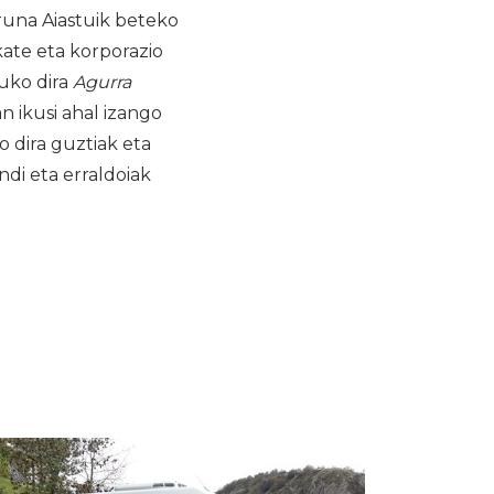
Bruna Aiastuik beteko
kate eta korporazio
uko dira
Agurra
n ikusi ahal izango
o dira guztiak eta
ndi eta erraldoiak