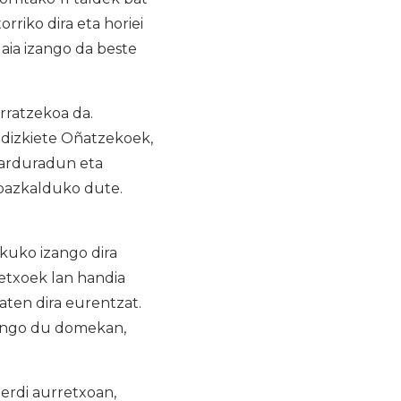
riko dira eta horiei
aia izango da beste
rratzekoa da.
 dizkiete Oñatzekoek,
 arduradun eta
 bazkalduko dute.
kuko izango dira
etxoek lan handia
zaten dira eurentzat.
gingo du domekan,
erdi aurretxoan,