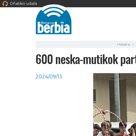
Oñatiko udala
Hasiera
600 neska-mutikok par
2024/09/13