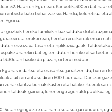
ean 52. Haurren Egunean. Kanpotik, 300en bat haur etor
rrenbeste batu behar zaizkie. Handia, koloretsua eta al
en Eguna.
ur guztiek herriko familiekin bazkalduko dutela azpima
urasoei eta, orokorrean, herritarrei eskerrak eman nahi
 duten eskuzabaltasun eta inplikazioagatik. Taldeetako
, ospakizunarekin bat egiten duten herriko elkarteetan
 13:30etan hasiko da plazan, urtero moduan.
Egunak indartsu eta osasuntsu jarraitzen du; horren le
ak alaitzen arituko diren 600 haur pasa. Dantzari gazt
n zehar dantza berriak ikasten eta halako irteerak sari i
enen taldeak, gainera, lehenengo agerraldi publikoa e
0:15etan egingo zaie eta hamaiketakoa jan ondoren, egu