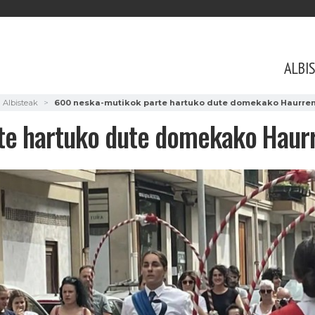
ALBI
Albisteak
600 neska-mutikok parte hartuko dute domekako Haurre
te hartuko dute domekako Haur