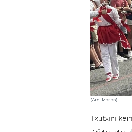
(Arg: Marian)
Txutxini kei
Oñatz dantza tald