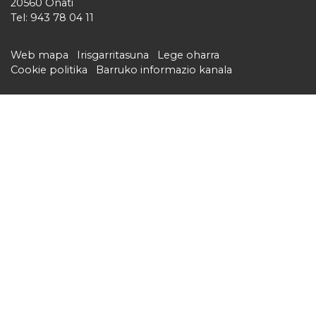
20560 Oñati
Tel: 943 78 04 11
Web mapa
Irisgarritasuna
Lege oharra
Cookie politika
Barruko informazio kanala