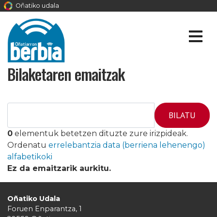
Oñatiko udala
Bilaketaren emaitzak
0
elementuk betetzen dituzte zure irizpideak.
Ordenatu
errelebantzia
data (berriena lehenengo)
alfabetikoki
Ez da emaitzarik aurkitu.
Oñatiko Udala
Foruen Enparantza, 1