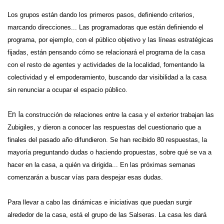
Los grupos están
dando
los primeros pasos, definiendo criterios,
marcando direcciones... L
a
s programador
as
que están definiendo el
programa, por ejemplo,
con el público objetivo y la
s líneas estratégicas
fijadas
, están pensando cómo se relacionará el programa
de la casa
con el resto de agentes y ac
tividades
de la localidad, fomentando la
colectividad y el empoderamiento, buscando dar visibilidad a la casa
sin renunciar a ocupar el espacio público.
En l
a construcción de relaciones entre la casa y el exterior
trabajan las
Zubigiles,
y
dieron a conocer las respuestas del cuestionario que
a
finales del pasado año difundi
eron.
Se han recibido 80 respuestas, la
mayoría preguntando dudas o haciendo propuestas,
sobre
qué se va a
hacer en
la
casa, a quién va dirigid
a
... En las próximas semanas
comenzarán a
buscar
vías para despejar esas dudas.
Para llevar a cabo las dinámicas e iniciativas que puedan surgir
alrededor de la casa,
está el grupo de las Salseras
. La casa les dará