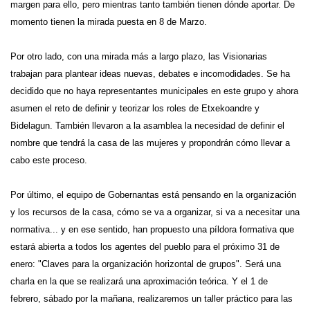
margen para ello, pero mientras tanto también tienen dónde aportar. De
momento
tienen la mirada puesta en
8 de
M
arzo.
Por otro lado, con una mirada
más a largo plazo
, l
as Visionarias
trabajan para plantear ideas nuevas, debates e incomodidades. Se ha
decidido que no haya representantes municipales en este grupo y ahora
asumen el reto de definir y teorizar los roles de Etxekoandre y
Bidelagun. También llevaron
a la asamblea
la necesidad de definir el
nombre que tendrá la casa de las mujeres y propondrán cómo llevar a
cabo est
e proceso
.
Por último, el equipo de Gobernant
a
s está pensando en la organización
y los recursos de la casa
,
cómo se va a organizar, si va a necesitar
una
normativa... y en ese sentido, han propuesto una píldora formativa que
estará abierta a todos los agentes del pueblo para el próximo 31 de
enero: "
Claves para la organización horizontal de grupos
".
Será una
char
l
a en la que
se realizará una aproximación teórica.
Y e
l 1 de
febrero, sábado por la mañana, realizaremos un taller práctico para l
as