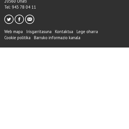
20560 Oñati
Tel: 943 78 04 11
Web mapa
Irisgarritasuna
Kontaktua
Lege oharra
Cookie politika
Barruko informazio kanala