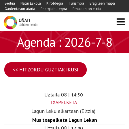
Berbia
Natur Eskola
Kiroldegia
Turismoa
Eragileen mapa
Gardentasun ataria
Energia bulegoa
Emakumion etxia
Agenda : 2026-7-8
<< HITZORDU GUZTIAK IKUSI
Uztaila
08
|
14:30
TXAPELKETA
Lagun Leku elkartean (Eltzia)
Mus txapelketa Lagun Lekun
Uztaila
08
|
17:00