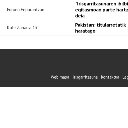
"Irisgarritasunaren ibilb
egitasmoan parte hart
Foruen Enparantzan
deia
Pakistan: titularretatik
Kale Zaharra 13
haratago
Web mapa
Irisgarritasuna
Kontaktua
Le