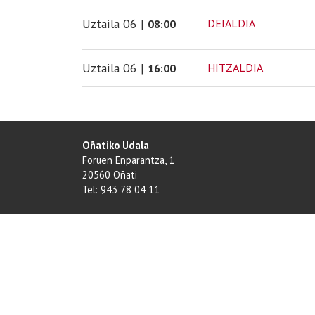
Uztaila
06
|
DEIALDIA
08:00
Uztaila
06
|
HITZALDIA
16:00
Oñatiko Udala
Foruen Enparantza, 1
20560 Oñati
Tel: 943 78 04 11