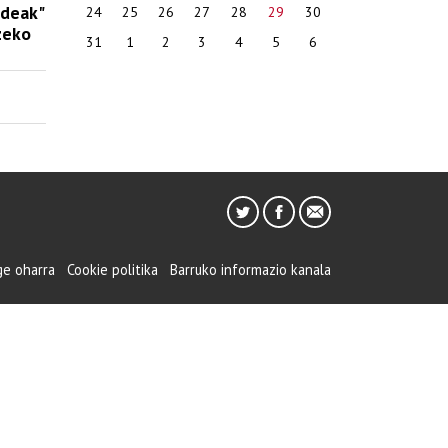
ideak"
24
25
26
27
28
29
30
zeko
31
1
2
3
4
5
6
ge oharra
Cookie politika
Barruko informazio kanala