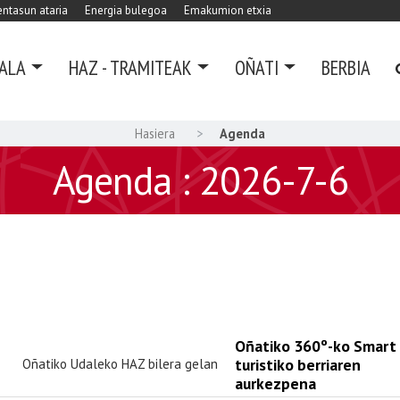
ntasun ataria
Energia bulegoa
Emakumion etxia
ALA
HAZ - TRAMITEAK
OÑATI
BERBIA
Hasiera
Agenda
Agenda : 2026-7-6
Oñatiko 360º-ko Smart
turistiko berriaren
Oñatiko Udaleko HAZ bilera gelan
aurkezpena