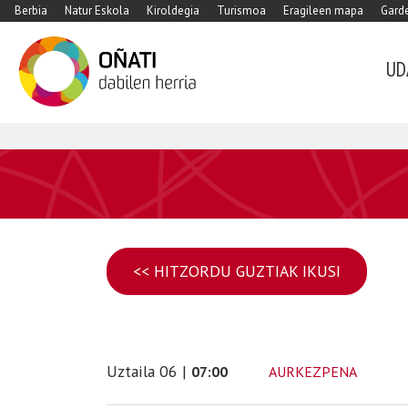
Berbia
Natur Eskola
Kiroldegia
Turismoa
Eragileen mapa
Garde
UD
<< HITZORDU GUZTIAK IKUSI
Uztaila
06
|
AURKEZPENA
07:00