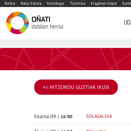
Berbia
Natur Eskola
Kiroldegia
Turismoa
Eragileen mapa
Garde
UD
<< HITZORDU GUZTIAK IKUSI
Ekaina
09
|
SOLASALDIA
16:00