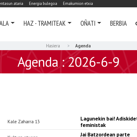
ntasun ataria
Energia bulegoa
Emakumion etxia
ALA
HAZ - TRAMITEAK
OÑATI
BERBIA
Hasiera
Agenda
Agenda : 2026-6-9
Lagunekin bai! Adiskid
Kale Zaharra 13
feministak
Jai Batzordean parte