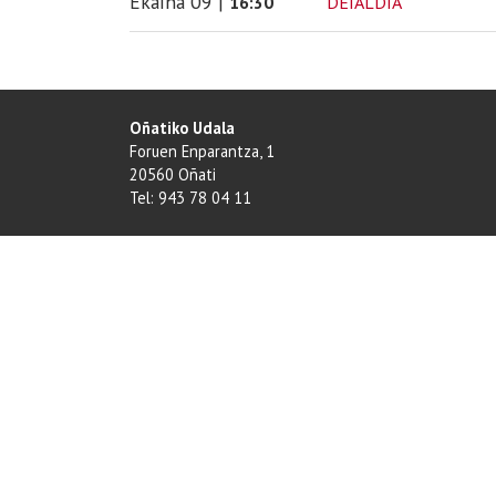
Ekaina
09
|
DEIALDIA
16:30
Oñatiko Udala
Foruen Enparantza, 1
20560 Oñati
Tel: 943 78 04 11