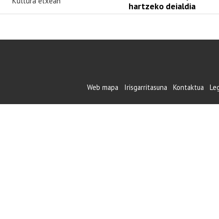
Kultura etxean
hartzeko deialdia
Web mapa
Irisgarritasuna
Kontaktua
Le