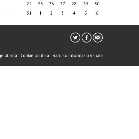
24
25
26
27
28
29
30
31
1
2
3
4
5
6
ge oharra
Cookie politika
Barruko informazio kanala