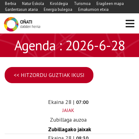
Berbia
Natur Eskola
Kiroldegia
Turismoa
Eragileen mapa
Gardentasun ataria
Energia bulegoa
Emakumion etxia
Agenda : 2026-6-28
<< HITZORDU GUZTIAK IKUSI
Ekaina
28
|
07:00
JAIAK
Zubillaga auzoa
Zubillagako jaixak
Ekaina
28
|
08:30