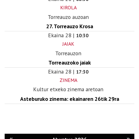
KIROLA
Torreauzo auzoan
27. Torreauzo Krosa
Ekaina
28
|
10:30
JAIAK
Torreauzon
Torreauzoko jaiak
Ekaina
28
|
17:30
ZINEMA
Kultur etxeko zinema aretoan
Asteburuko zinema: ekainaren 26tik 29ra
«
»