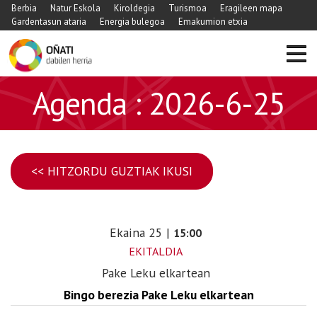
Berbia
Natur Eskola
Kiroldegia
Turismoa
Eragileen mapa
Gardentasun ataria
Energia bulegoa
Emakumion etxia
Agenda : 2026-6-25
<< HITZORDU GUZTIAK IKUSI
Ekaina
25
|
15:00
EKITALDIA
Pake Leku elkartean
Bingo berezia Pake Leku elkartean