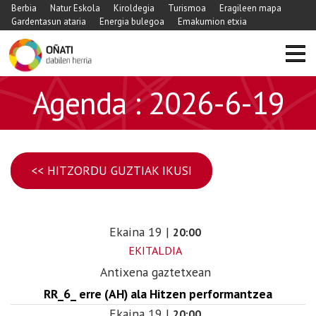
Berbia
Natur Eskola
Kiroldegia
Turismoa
Eragileen mapa
Gardentasun ataria
Energia bulegoa
Emakumion etxia
Agenda : 2026-6-19
<< HITZORDU GUZTIAK IKUSI
Ekaina
19
|
20:00
EKITALDIA
Antixena gaztetxean
RR_6_ erre (AH) ala Hitzen performantzea
Ekaina
19
|
20:00