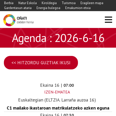
Berbia
Natur Eskola
Kiroldegia
Turismoa
Eragileen mapa
Gardentasun ataria
Energia bulegoa
Emakumion etxia
Agenda : 2026-6-16
<< HITZORDU GUZTIAK IKUSI
Ekaina
16
|
07:00
IZEN-EMATEA
Euskaltegian (ELTZIA. Larraña auzoa 16)
C1 mailako ikastaroan matrikulatzeko azken eguna
Ekaina
16
|
07:30