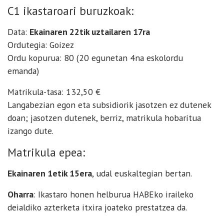
C1 ikastaroari buruzkoak:
Data:
Ekainaren 22tik uztailaren 17ra
Ordutegia: Goizez
Ordu kopurua: 80 (20 egunetan 4na eskolordu
emanda)
Matrikula-tasa: 132,50 €
Langabezian egon eta subsidiorik jasotzen ez dutenek
doan; jasotzen dutenek, berriz, matrikula hobaritua
izango dute.
Matrikula epea:
Ekainaren 1etik 15era
, udal euskaltegian bertan.
Oharra
: Ikastaro honen helburua HABEko iraileko
deialdiko azterketa itxira joateko prestatzea da.