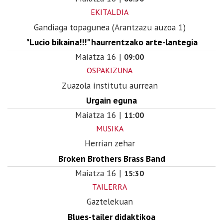
EKITALDIA
Gandiaga topagunea (Arantzazu auzoa 1)
"Lucio bikaina!!!" haurrentzako arte-lantegia
Maiatza
16
|
09:00
OSPAKIZUNA
Zuazola institutu aurrean
Urgain eguna
Maiatza
16
|
11:00
MUSIKA
Herrian zehar
Broken Brothers Brass Band
Maiatza
16
|
15:30
TAILERRA
Gaztelekuan
Blues-tailer didaktikoa