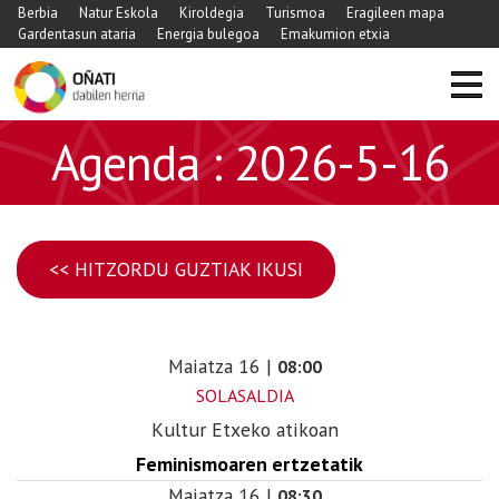
Berbia
Natur Eskola
Kiroldegia
Turismoa
Eragileen mapa
Gardentasun ataria
Energia bulegoa
Emakumion etxia
Agenda : 2026-5-16
<< HITZORDU GUZTIAK IKUSI
Maiatza
16
|
08:00
SOLASALDIA
Kultur Etxeko atikoan
Feminismoaren ertzetatik
Maiatza
16
|
08:30