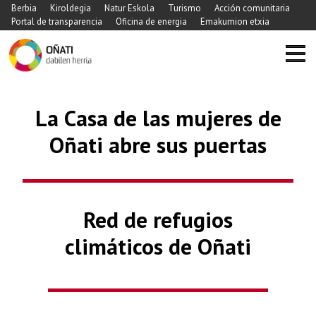
Berbia
Kiroldegia
Natur Eskola
Turismo
Acción comunitaria
Portal de transparencia
Oficina de energia
Emakumion etxia
La Casa de las mujeres de
Oñati abre sus puertas
Previous
Nex
Red de refugios
climáticos de Oñati