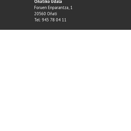
Oñatiko Udala
Foruen Enparantza, 1
20560 Oñati
Tel: 943 78 04 11