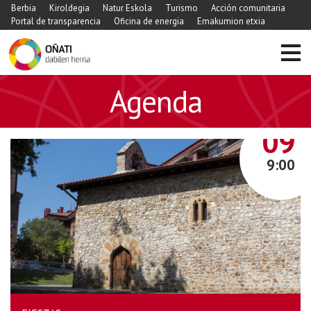
Berbia
Kiroldegia
Natur Eskola
Turismo
Acción comunitaria
Portal de transparencia
Oficina de energia
Emakumion etxia
Agenda
AGOSTO
09
9:00