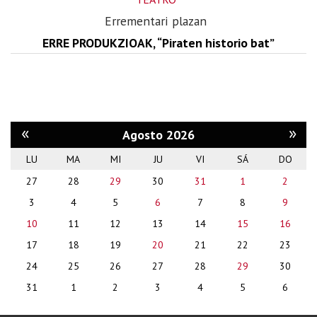
Errementari plazan
ERRE PRODUKZIOAK, “Piraten historio bat”
«
»
Agosto 2026
LU
MA
MI
JU
VI
SÁ
DO
month-
27
28
29
30
31
1
2
8
3
4
5
6
7
8
9
10
11
12
13
14
15
16
17
18
19
20
21
22
23
24
25
26
27
28
29
30
31
1
2
3
4
5
6