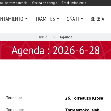
tal de transparencia
Oficina de energia
Emakumion etxia
UNTAMIENTO
TRÁMITES
OÑATI
BERBIA
Inicio
Agenda
Agenda : 2026-6-28
26. Torreauzo Krosa
Torreauzo
Torreauzoko jaiak
Torreauzon