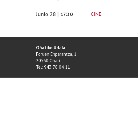
Junio
28
|
CINE
17:30
Oñatiko Udala
Foruen Enparantza, 1
20560 Oñati
Tel: 943 78 04 11