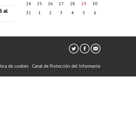
24
25
26
27
28
29
30
6 al
31
1
2
3
4
5
6
ítica de cookies
Canal de Protección del Informante