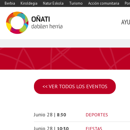
Berbia
Kiroldegia
Natur Eskola
Turismo
Acción comunitaria
Por
AY
<< VER TODOS LOS EVENTOS
Junio
28
|
DEPORTES
8:30
Junio
28
|
FIESTAS
10:30