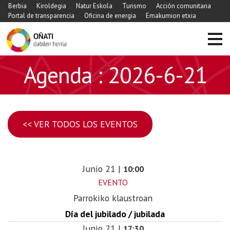
Berbia
Kiroldegia
Natur Eskola
Turismo
Acción comunitaria
Portal de transparencia
Oficina de energia
Emakumion etxia
Agenda : 2026-6-21
<< VER TODOS LOS EVENTOS
Junio
21
|
10:00
EVENTO
Parrokiko klaustroan
Día del jubilado / jubilada
Junio
21
|
17:30