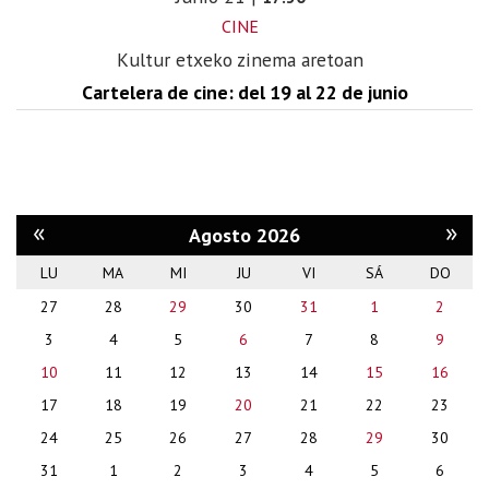
CINE
Kultur etxeko zinema aretoan
Cartelera de cine: del 19 al 22 de junio
«
»
Agosto 2026
LU
MA
MI
JU
VI
SÁ
DO
month-
27
28
29
30
31
1
2
8
3
4
5
6
7
8
9
10
11
12
13
14
15
16
17
18
19
20
21
22
23
24
25
26
27
28
29
30
31
1
2
3
4
5
6