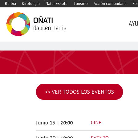
Berbia
Kiroldegia
Natur Eskola
Turismo
Acción comunitaria
Por
AY
<< VER TODOS LOS EVENTOS
Junio
19
|
CINE
20:00
Junio
20
|
EVENTO
10:00