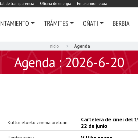
tal de transparencia
Oficina de energia
Emakumion etxia
UNTAMIENTO
TRÁMITES
OÑATI
BERBIA
Inicio
Agenda
Agenda : 2026-6-20
Cartelera de cine: del 1
Kultur etxeko zinema aretoan
22 de junio
V. Hika eguna
Herrian zehar