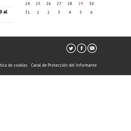
24
25
26
27
28
29
30
9 al
31
1
2
3
4
5
6
ítica de cookies
Canal de Protección del Informante