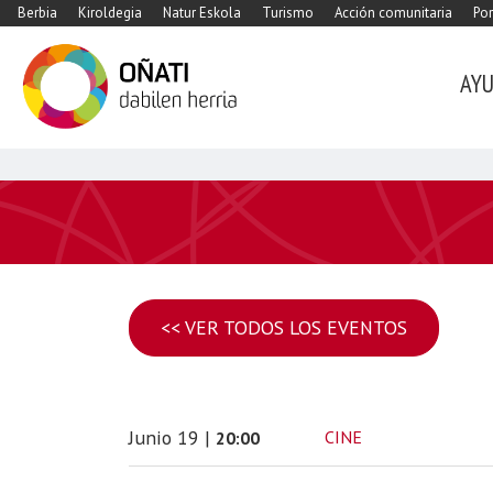
Berbia
Kiroldegia
Natur Eskola
Turismo
Acción comunitaria
Por
AY
<< VER TODOS LOS EVENTOS
Junio
19
|
CINE
20:00