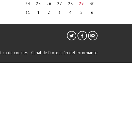
24
25
26
27
28
29
30
31
1
2
3
4
5
6
ítica de cookies
Canal de Protección del Informante