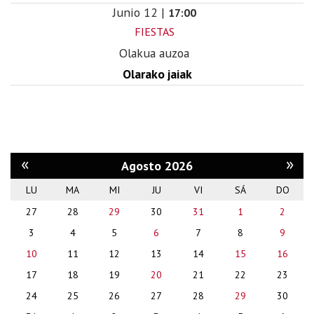
Junio
12
|
17:00
FIESTAS
Olakua auzoa
Olarako jaiak
«
»
Agosto 2026
LU
MA
MI
JU
VI
SÁ
DO
month-
27
28
29
30
31
1
2
8
3
4
5
6
7
8
9
10
11
12
13
14
15
16
17
18
19
20
21
22
23
24
25
26
27
28
29
30