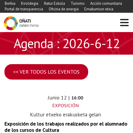
Berbia
Kiroldegia
Natur Eskola
Turismo
Acción comunitaria
Portal de transparencia
Oficina de energia
Emakumion etxia
Agenda : 2026-6-12
<< VER TODOS LOS EVENTOS
Junio
12
|
16:00
EXPOSICIÓN
Kultur etxeko erakusketa gelan
Exposición de los trabajos realizados por el alumnado
de los cursos de Cultura