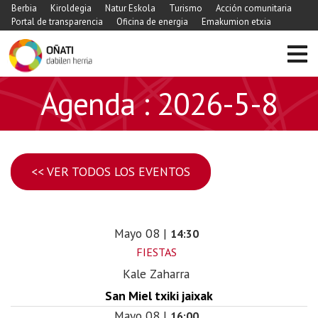
Berbia
Kiroldegia
Natur Eskola
Turismo
Acción comunitaria
Portal de transparencia
Oficina de energia
Emakumion etxia
Agenda : 2026-5-8
<< VER TODOS LOS EVENTOS
Mayo
08
|
14:30
FIESTAS
Kale Zaharra
San Miel txiki jaixak
Mayo
08
|
16:00