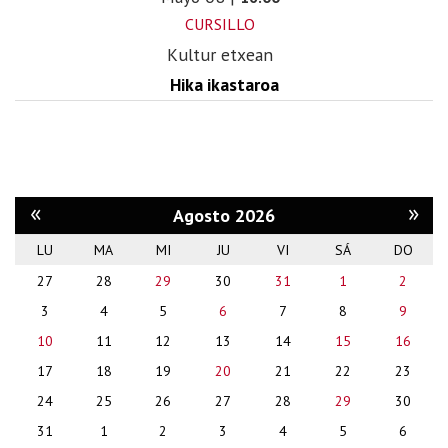
CURSILLO
Kultur etxean
Hika ikastaroa
«
»
Agosto 2026
LU
MA
MI
JU
VI
SÁ
DO
month-
27
28
29
30
31
1
2
8
3
4
5
6
7
8
9
10
11
12
13
14
15
16
17
18
19
20
21
22
23
24
25
26
27
28
29
30
31
1
2
3
4
5
6