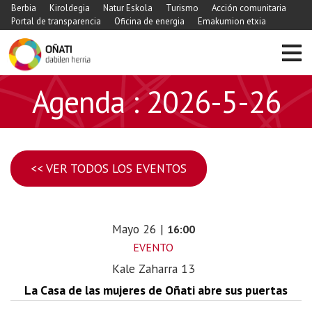
Berbia
Kiroldegia
Natur Eskola
Turismo
Acción comunitaria
Portal de transparencia
Oficina de energia
Emakumion etxia
Agenda : 2026-5-26
<< VER TODOS LOS EVENTOS
Mayo
26
|
16:00
EVENTO
Kale Zaharra 13
La Casa de las mujeres de Oñati abre sus puertas