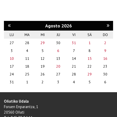
«
»
Agosto 2026
LU
MA
MI
JU
VI
SÁ
DO
month-
27
28
29
30
31
1
2
8
3
4
5
6
7
8
9
10
11
12
13
14
15
16
17
18
19
20
21
22
23
24
25
26
27
28
29
30
31
1
2
3
4
5
6
Oñatiko Udala
Foruen Enparantza, 1
20560 Oñati