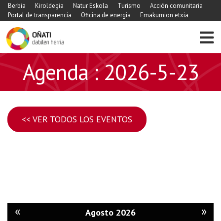
Berbia
Kiroldegia
Natur Eskola
Turismo
Acción comunitaria
Portal de transparencia
Oficina de energia
Emakumion etxia
Agenda : 2026-5-23
<< VER TODOS LOS EVENTOS
«
»
Agosto 2026