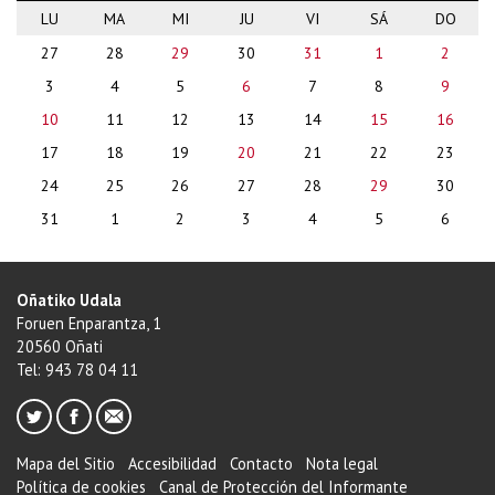
LU
MA
MI
JU
VI
SÁ
DO
month-
27
28
29
30
31
1
2
8
3
4
5
6
7
8
9
10
11
12
13
14
15
16
17
18
19
20
21
22
23
24
25
26
27
28
29
30
31
1
2
3
4
5
6
Oñatiko Udala
Foruen Enparantza, 1
20560 Oñati
Tel: 943 78 04 11
Mapa del Sitio
Accesibilidad
Contacto
Nota legal
Política de cookies
Canal de Protección del Informante