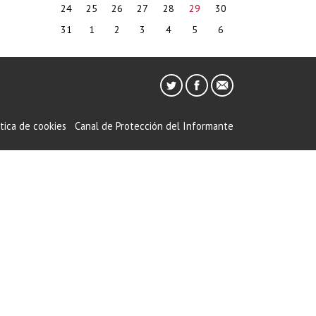
24
25
26
27
28
29
30
31
1
2
3
4
5
6
ítica de cookies
Canal de Protección del Informante