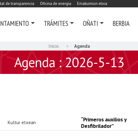
tal de transparencia
Oficina de energia
Emakumion etxia
UNTAMIENTO
TRÁMITES
OÑATI
BERBIA
Inicio
Agenda
Agenda : 2026-5-13
“Primeros auxilios y
Kultur etxean
Desfibrilador”