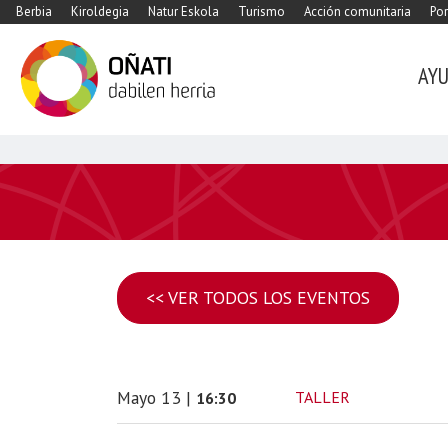
Berbia
Kiroldegia
Natur Eskola
Turismo
Acción comunitaria
Por
AY
<< VER TODOS LOS EVENTOS
Mayo
13
|
TALLER
16:30