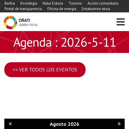
Berbia
Kiroldegia
Natur Eskola
Turismo
Acción comunitaria
Portal de transparencia
Oficina de energia
Emakumion etxia
Agenda : 2026-5-11
<< VER TODOS LOS EVENTOS
«
»
Agosto 2026