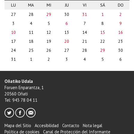
LU
MA
MI
JU
VI
SÁ
DO
month-
27
28
29
30
31
1
2
8
3
4
5
6
7
8
9
10
11
12
13
14
15
16
17
18
19
20
21
22
23
24
25
26
27
28
29
30
31
1
2
3
4
5
6
Oñatiko Udala
Foruen Enparantza, 1
20560 Oñati
Tel: 943 78 04 11
Mapa del Sitio
Accesibilidad
Contacto
Nota legal
Política de cookies
Canal de Protección del Informante