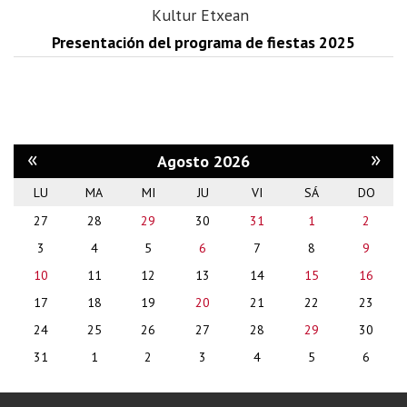
Kultur Etxean
Presentación del programa de fiestas 2025
«
»
Agosto 2026
LU
MA
MI
JU
VI
SÁ
DO
month-
27
28
29
30
31
1
2
8
3
4
5
6
7
8
9
10
11
12
13
14
15
16
17
18
19
20
21
22
23
24
25
26
27
28
29
30
31
1
2
3
4
5
6