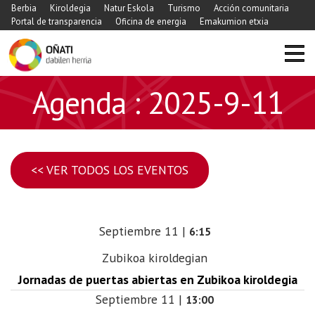
Berbia
Kiroldegia
Natur Eskola
Turismo
Acción comunitaria
Portal de transparencia
Oficina de energia
Emakumion etxia
Agenda : 2025-9-11
<< VER TODOS LOS EVENTOS
Septiembre
11
|
6:15
Zubikoa kiroldegian
Jornadas de puertas abiertas en Zubikoa kiroldegia
Septiembre
11
|
13:00