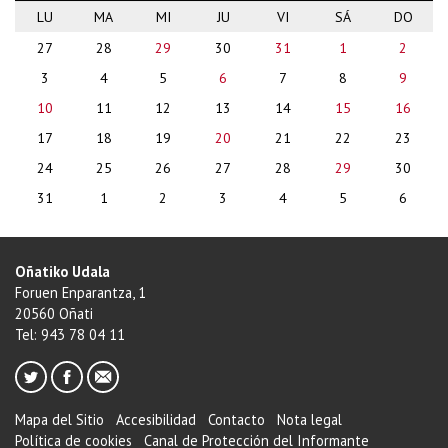
LU
MA
MI
JU
VI
SÁ
DO
month-
27
28
29
30
31
1
2
8
3
4
5
6
7
8
9
10
11
12
13
14
15
16
17
18
19
20
21
22
23
24
25
26
27
28
29
30
31
1
2
3
4
5
6
Oñatiko Udala
Foruen Enparantza, 1
20560 Oñati
Tel: 943 78 04 11
Mapa del Sitio
Accesibilidad
Contacto
Nota legal
Política de cookies
Canal de Protección del Informante