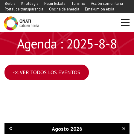
Berbia
Kiroldegia
Natur Eskola
Turismo
Acción comunitaria
Portal de transparencia
Oficina de energia
Emakumion etxia
Agenda : 2025-8-8
<< VER TODOS LOS EVENTOS
«
»
Agosto 2026