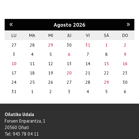
«
»
Agosto 2026
LU
MA
MI
JU
VI
SÁ
DO
month-
27
28
29
30
31
1
2
8
3
4
5
6
7
8
9
10
11
12
13
14
15
16
17
18
19
20
21
22
23
24
25
26
27
28
29
30
31
1
2
3
4
5
6
Oñatiko Udala
Foruen Enparantza, 1
20560 Oñati
Tel: 943 78 04 11