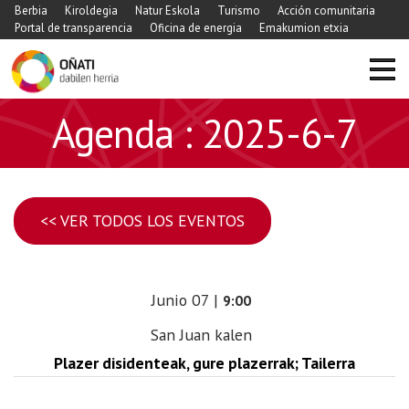
Berbia
Kiroldegia
Natur Eskola
Turismo
Acción comunitaria
Portal de transparencia
Oficina de energia
Emakumion etxia
Agenda : 2025-6-7
<< VER TODOS LOS EVENTOS
Junio
07
|
9:00
San Juan kalen
Plazer disidenteak, gure plazerrak; Tailerra