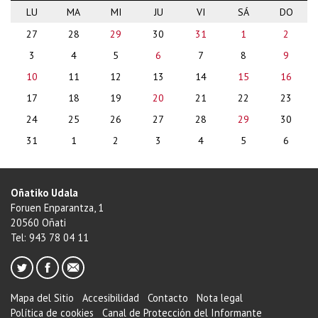
LU
MA
MI
JU
VI
SÁ
DO
month-
27
28
29
30
31
1
2
8
3
4
5
6
7
8
9
10
11
12
13
14
15
16
17
18
19
20
21
22
23
24
25
26
27
28
29
30
31
1
2
3
4
5
6
Oñatiko Udala
Foruen Enparantza, 1
20560 Oñati
Tel: 943 78 04 11
Mapa del Sitio
Accesibilidad
Contacto
Nota legal
Política de cookies
Canal de Protección del Informante