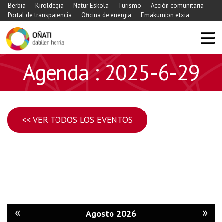
Berbia
Kiroldegia
Natur Eskola
Turismo
Acción comunitaria
Portal de transparencia
Oficina de energia
Emakumion etxia
Agenda : 2025-6-29
<< VER TODOS LOS EVENTOS
«
»
Agosto 2026