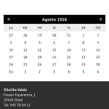
«
»
Agosto 2026
LU
MA
MI
JU
VI
SÁ
DO
month-
27
28
29
30
31
1
2
8
3
4
5
6
7
8
9
10
11
12
13
14
15
16
17
18
19
20
21
22
23
24
25
26
27
28
29
30
31
1
2
3
4
5
6
Oñatiko Udala
Foruen Enparantza, 1
20560 Oñati
Tel: 943 78 04 11