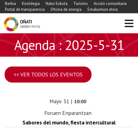
Berbia
Kiroldegia
Natur Eskola
Turismo
Acción comunitaria
Portal de transparencia
Oficina de energia
Emakumion etxia
Agenda : 2025-5-31
<< VER TODOS LOS EVENTOS
Mayo
31
|
10:00
Foruen Enparantzan
Sabores del mundo, fiesta intercultural