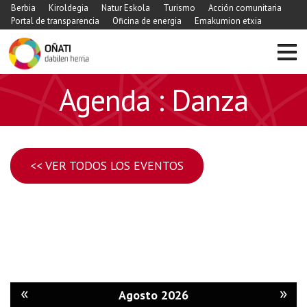
Berbia
Kiroldegia
Natur Eskola
Turismo
Acción comunitaria
Portal de transparencia
Oficina de energia
Emakumion etxia
Agenda : Danza
<< VER TODOS LOS EVENTOS
«
»
Agosto 2026