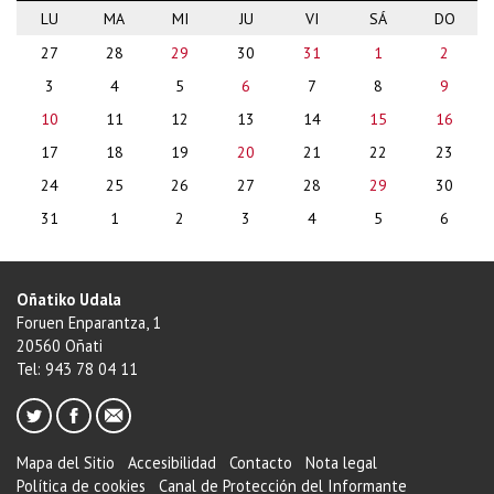
LU
MA
MI
JU
VI
SÁ
DO
month-
27
28
29
30
31
1
2
8
3
4
5
6
7
8
9
10
11
12
13
14
15
16
17
18
19
20
21
22
23
24
25
26
27
28
29
30
31
1
2
3
4
5
6
Oñatiko Udala
Foruen Enparantza, 1
20560 Oñati
Tel: 943 78 04 11
Mapa del Sitio
Accesibilidad
Contacto
Nota legal
Política de cookies
Canal de Protección del Informante