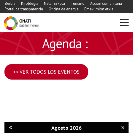
Berbia
Kiroldegia
Natur Eskola
Turismo
Acción comunitaria
Portal de transparencia
Oficina de energia
Emakumion etxia
Agenda :
<< VER TODOS LOS EVENTOS
«
»
Agosto 2026