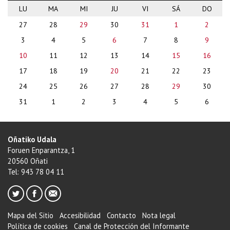
LU
MA
MI
JU
VI
SÁ
DO
month-
27
28
29
30
31
1
2
8
3
4
5
6
7
8
9
10
11
12
13
14
15
16
17
18
19
20
21
22
23
24
25
26
27
28
29
30
31
1
2
3
4
5
6
Oñatiko Udala
Foruen Enparantza, 1
20560 Oñati
Tel: 943 78 04 11
Mapa del Sitio
Accesibilidad
Contacto
Nota legal
Política de cookies
Canal de Protección del Informante