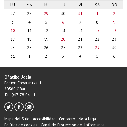
LU
MA
MI
JU
VI
SÁ
DO
month-
27
28
29
30
31
1
2
8
3
4
5
6
7
8
9
10
11
12
13
14
15
16
17
18
19
20
21
22
23
24
25
26
27
28
29
30
31
1
2
3
4
5
6
Oñatiko Udala
Foruen Enparantza, 1
20560 Oñati
Tel: 943 78 04 11
Mapa del Sitio
Accesibilidad
Contacto
Nota legal
Política de cookies
Canal de Protección del Informante