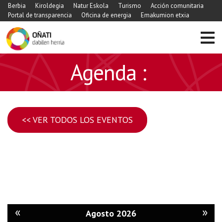
Berbia
Kiroldegia
Natur Eskola
Turismo
Acción comunitaria
Portal de transparencia
Oficina de energia
Emakumion etxia
Agenda :
<< VER TODOS LOS EVENTOS
«
»
Agosto 2026