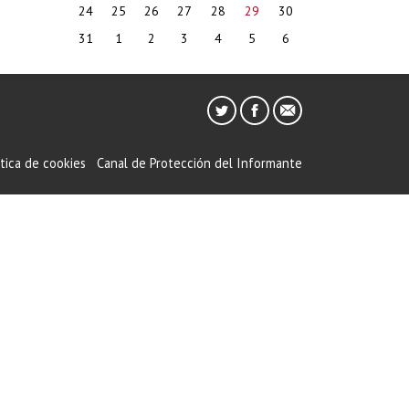
24
25
26
27
28
29
30
31
1
2
3
4
5
6
ítica de cookies
Canal de Protección del Informante