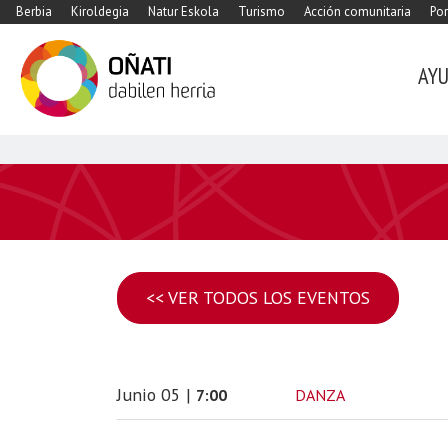
Berbia
Kiroldegia
Natur Eskola
Turismo
Acción comunitaria
Por
AY
<< VER TODOS LOS EVENTOS
Junio
05
|
DANZA
7:00